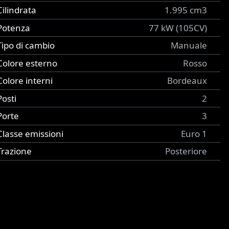
Cilindrata
1.995 cm3
Potenza
77 kW (105CV)
Tipo di cambio
Manuale
Colore esterno
Rosso
Colore interni
Bordeaux
Posti
2
Porte
3
Classe emissioni
Euro 1
Trazione
Posteriore